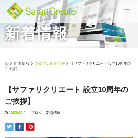
T
o
新着情報
g
g
l
e
n
a
v
新着情報
ブログ
,
新着情報
【サファリクリエート 設立10周年の
i
ご挨拶】
g
a
t
【サファリクリエート 設立10周年の
i
o
ご挨拶】
n
2023.09.4
ブログ
、
新着情報