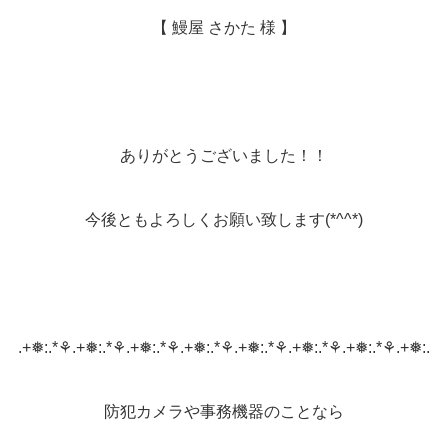
【 鰻屋 さかた 様 】
ありがとうございました！！
今後ともよろしくお願い致します(*^^*)
.+❅:.*⚘.+❅:.*⚘.+❅:.*⚘.+❅:.*⚘.+❅:.*⚘.+❅:.*⚘.+❅:.*⚘.+❅:.
防犯カメラや事務機器のことなら