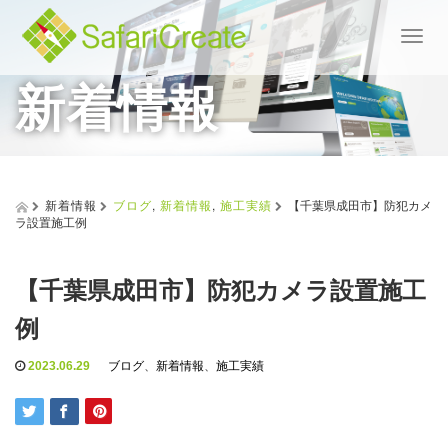
T
o
新着情報
g
g
l
e
n
a
v
新着情報
ブログ
,
新着情報
,
施工実績
【千葉県成田市】防犯カメ
i
ラ設置施工例
g
a
t
【千葉県成田市】防犯カメラ設置施工
i
o
例
n
2023.06.29
ブログ
、
新着情報
、
施工実績