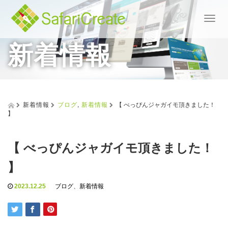
T
o
新着情報
g
g
l
e
n
a
v
新着情報
ブログ
,
新着情報
【 べっぴんジャガイモ頂きました！
i
】
g
a
t
【 べっぴんジャガイモ頂きました！
i
o
】
n
2023.12.25
ブログ
、
新着情報