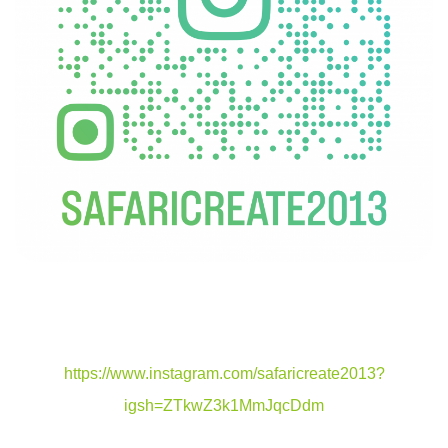
https://www.instagram.com/safaricreate2013?
igsh=ZTkwZ3k1MmJqcDdm