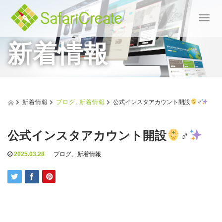
T
o
新着情報
g
g
l
e
n
a
v
新着情報
ブログ
,
新着情報
公式インスタアカウント開設
‍♂️
i
g
a
公式インスタアカウント開設
‍♂️
t
i
2025.03.28
ブログ
、
新着情報
o
n