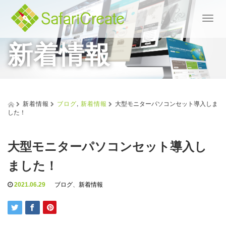
T
o
新着情報
g
g
l
e
n
a
v
新着情報
ブログ
,
新着情報
大型モニターパソコンセット導入しま
i
した！
g
a
t
大型モニターパソコンセット導入し
i
o
ました！
n
2021.06.29
ブログ
、
新着情報