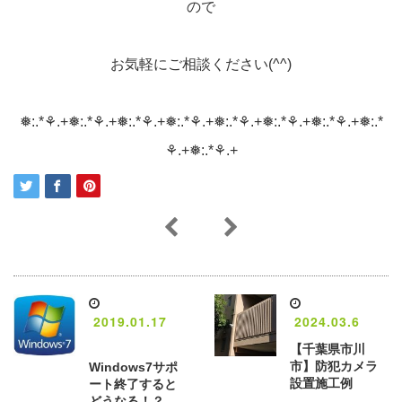
ので
お気軽にご相談ください(^^)
❅:.*⚘.+❅:.*⚘.+❅:.*⚘.+❅:.*⚘.+❅:.*⚘.+❅:.*⚘.+❅:.*⚘.+❅:.*
⚘.+❅:.*⚘.+
2019.01.17
2024.03.6
【千葉県市川
市】防犯カメラ
Windows7サポ
設置施工例
ート終了すると
どうなる！？