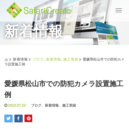
T
o
新着情報
g
g
l
e
n
a
v
新着情報
ブログ
,
新着情報
,
施工実績
愛媛県松山市での防犯カメ
i
ラ設置施工例
g
a
t
愛媛県松山市での防犯カメラ設置施工
i
o
例
n
2022.07.22
ブログ
、
新着情報
、
施工実績