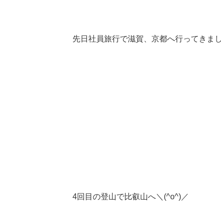
先日社員旅行で滋賀、京都へ行ってきま
4回目の登山で比叡山へ＼(^o^)／